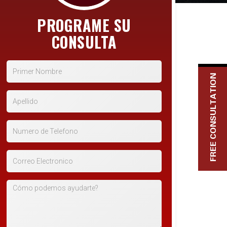
PROGRAME SU
CONSULTA
*Primer Nombre
FREE CONSULTATION
*Apellido
*Numero de Telefono
*Correo Electronico
Cómo podemos ayudarte?